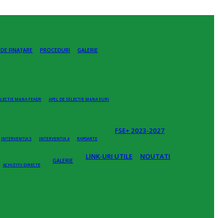
 DE FINAȚARE
PROCEDURI
GALERIE
ELECTIE M4/6A FEADR
APEL DE SELECTIE M4/6A EURI
FSE+ 2023-2027
INTERVENTIA 3
INTERVENTIA 4
RAPOARTE
LINK-URI UTILE
NOUTATI
GALERIE
ACHIZITII DIRECTE