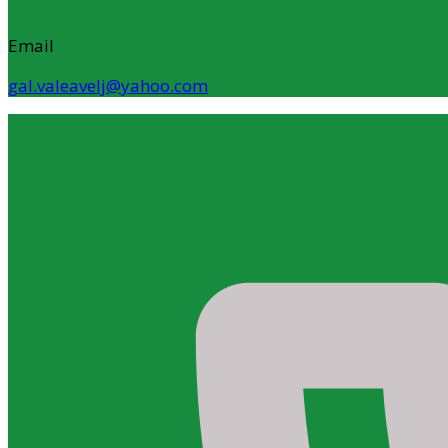
Email
gal.valeavelj@yahoo.com