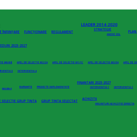
LEADER 2014-2020
E
STRATEGIE
PLAN
E ÎNFIINȚARE
FUNCȚIONARE
REGULAMENT
ANEXE SDL
EDURI 2023-2027
TIE M6/6B
APEL DE SELECTIE M2/2A
APEL DE SELECTIE M1/1C
APEL DE SELECTIE M3/3A
APEL DE S
RVENTIA 3
INTERVENTIA 4
FINANTARI 2023-2027
RAPOARTE
PROIECTE IMPLEMENTATE
INTERVENTIA 1
INTERVENTIA 2
MASURA 6
ACHIZITII
 SELECTIE GRUP TINTA
GRUP TINTA SELECTAT
ANUNTURI ACHIZITIE DIRECTA