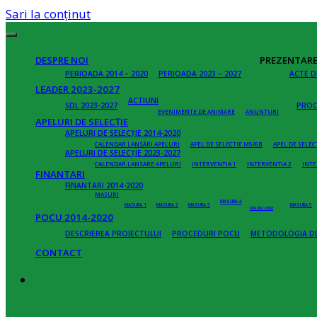
Sari la conținut
DESPRE NOI
PREZENTAR
PERIOADA 2014 – 2020
PERIOADA 2023 – 2027
ACTE D
LEADER 2023-2027
ACTIUNI
SDL 2023-2027
PROC
EVENIMENTE DE ANIMARE
ANUNTURI
APELURI DE SELECȚIE
APELURI DE SELECȚIE 2014-2020
CALENDAR LANSĂRI APELURI
APEL DE SELECTIE M5/6B
APEL DE SELEC
APELURI DE SELECȚIE 2023-2027
CALENDAR LANSARE APELURI
INTERVENTIA 1
INTERVENTIA 2
INTE
FINANTARI
FINANTARI 2014-2020
MASURI
MASURA 4
MASURA 1
MASURA 2
MASURA 3
MASURA 5
MASURA 4 EURI
POCU 2014-2020
DESCRIEREA PROIECTULUI
PROCEDURI POCU
METODOLOGIA DE
CONTACT